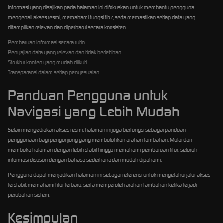
Informasi yang disajikan pada halaman ini difokuskan untuk membantu pengguna
mengenali akses resmi, memahami fungsi fitur, serta memastikan setiap data yang
ditampilkan relevan dan diperbarui secara konsisten.
Pembaruan informasi secara rutin
Penyajian data yang relevan dan tidak berlebihan
Struktur konten yang mudah diikuti
Transparansi dalam setiap penyesuaian
Panduan Pengguna untuk
Navigasi yang Lebih Mudah
Selain menyediakan akses resmi, halaman ini juga berfungsi sebagai panduan
penggunaan bagi pengunjung yang membutuhkan arahan tambahan. Mulai dari
membuka halaman dengan lebih stabil hingga memahami pembaruan fitur, seluruh
informasi disusun dengan bahasa sederhana dan mudah dipahami.
Pengguna dapat menjadikan halaman ini sebagai referensi untuk mengetahui jalur akses
terstabil, memahami fitur terbaru, serta memperoleh arahan tambahan ketika terjadi
perubahan sistem.
Kesimpulan