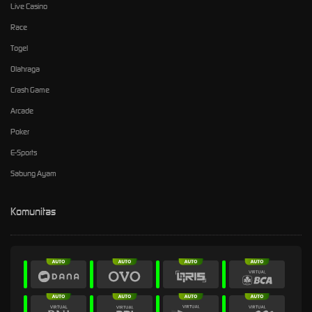
Live Casino
Race
Togel
Olahraga
Crash Game
Arcade
Poker
E-Sports
Sabung Ayam
Komunitas