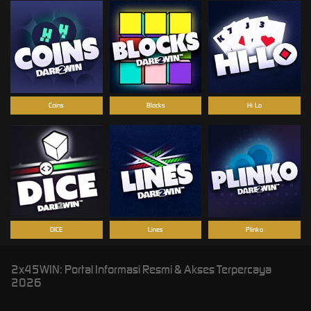
Coins
Blocks
Hi-Lo
DICE
Lines
Plinko
2x45WIN: Portal Informasi Resmi & Akses Terpercaya
2026