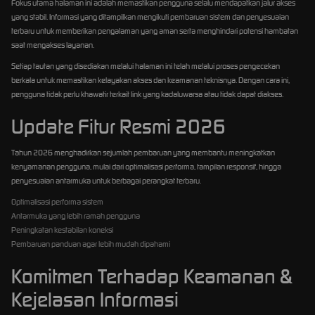
Fokus utama halaman ini adalah memastikan pengguna selalu mendapatkan jalur akses
yang stabil. Informasi yang ditampilkan mengikuti pembaruan sistem dan penyesuaian
terbaru untuk memberikan pengalaman yang aman serta menghindari potensi hambatan
saat mengakses layanan.
Setiap tautan yang disediakan melalui halaman ini telah melalui proses pengecekan
berkala untuk memastikan kelayakan akses dan keamanan teknisnya. Dengan cara ini,
pengguna tidak perlu khawatir terkait link yang kadaluwarsa atau tidak dapat diakses.
Update Fitur Resmi 2026
Tahun 2026 menghadirkan sejumlah pembaruan yang membantu meningkatkan
kenyamanan pengguna, mulai dari optimalisasi performa, tampilan responsif, hingga
penyesuaian antarmuka untuk berbagai perangkat terbaru.
Optimalisasi performa sistem
Antarmuka yang lebih ramah pengguna
Peningkatan kestabilan koneksi
Pembaruan panduan agar lebih mudah dipahami
Komitmen Terhadap Keamanan &
Kejelasan Informasi