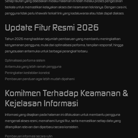
Setiap tautan yang disediakan melalui halaman ini telah melalui proses pengecekan
berkala untuk memastikan kelayakan akses dan keamanan teknisnya. Dengan cara ini,
pengguna tidak perlu khawatir terkait link yang kadaluwarsa atau tidak dapat diakses.
Update Fitur Resmi 2026
Tahun 2026 menghadirkan sejumlah pembaruan yang membantu meningkatkan
kenyamanan pengguna, mulai dari optimalisasi performa, tampilan responsif, hingga
penyesuaian antarmuka untuk berbagai perangkat terbaru.
Optimalisasi performa sistem
Antarmuka yang lebih ramah pengguna
Peningkatan kestabilan koneksi
Pembaruan panduan agar lebih mudah dipahami
Komitmen Terhadap Keamanan &
Kejelasan Informasi
Informasi yang disajikan pada halaman ini difokuskan untuk membantu pengguna
mengenali akses resmi, memahami fungsi fitur, serta memastikan setiap data yang
ditampilkan relevan dan diperbarui secara konsisten.
Pembaruan informasi secara rutin