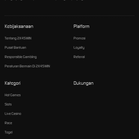
Kebijaksanaan
Platform
Tentang 2X45WIN
Promosi
Pusat Bantuan
Loyalty
Responsible Gambling
Referral
Peraturan Bermain Di 2X45WIN
Kategori
Dukungan
Hot Games
Slots
Live Casino
Race
Togel