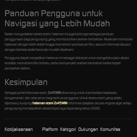
Panduan Pengguna untuk
Navigasi yang Lebih Mudah
Selain menyediakan akses resmi, halaman ini juga berfungsi sebagai panduan
penggunaan bagi pengunjung yang membutuhkan arahan tambahan. Mulai dari membuka
halaman dengan lebih stabil hingga memahami pembaruan fitur, seluruh informasi disusun
dengan bahasa sederhana dan mudah dipahami.
Pengguna dapat menjadikan halaman ini sebagai referensi untuk mengetahui jalur akses
terstabil, memahami fitur terbaru, serta memperoleh arahan tambahan ketika terjadi
perubahan sistem.
Kesimpulan
Sebagai portal informasi resmi,
2x45WIN
dirancang untuk memberikan kejelasan,
kenyamanan, dan rasa aman bagi semua pengguna. Untuk akses resmi yang selalu
diperbarui, kunjungi
halaman resmi 2x45WIN
. Informasi disajikan secara ringkas agar setiap
pengunjung mendapatkan akses tepercaya sepanjang tahun 2026.
Kebijaksanaan
Platform
Kategori
Dukungan
Komunitas