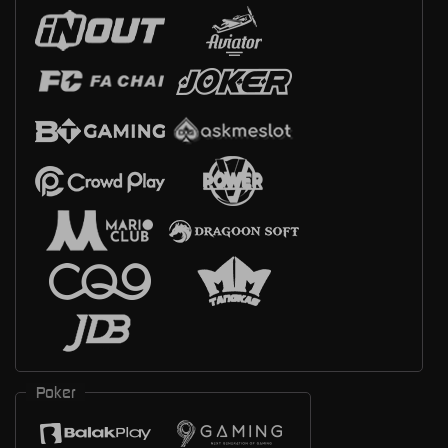
Poker