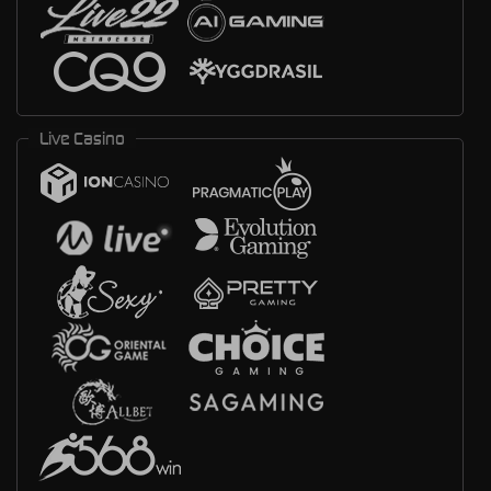
Live Casino