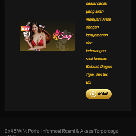
dealer cantik
yang akan
melayani Anda
dengan
kenyamanan
dan
ketenangan
saat bermain
Bakarat, Dragon
Tiger, dan Sic
Bo.
MAIN
2x45WIN: Portal Informasi Resmi & Akses Terpercaya