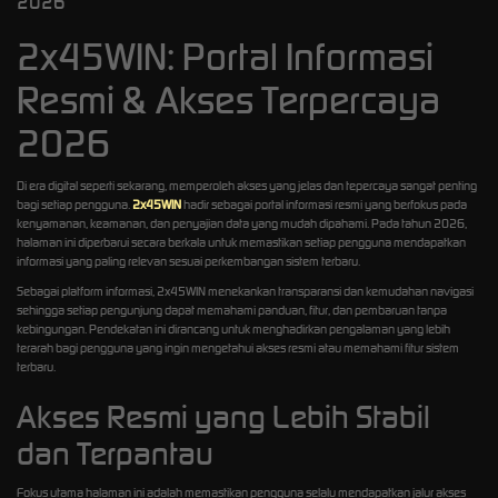
2026
2x45WIN: Portal Informasi
Resmi & Akses Terpercaya
2026
Di era digital seperti sekarang, memperoleh akses yang jelas dan tepercaya sangat penting
bagi setiap pengguna.
2x45WIN
hadir sebagai portal informasi resmi yang berfokus pada
kenyamanan, keamanan, dan penyajian data yang mudah dipahami. Pada tahun 2026,
halaman ini diperbarui secara berkala untuk memastikan setiap pengguna mendapatkan
informasi yang paling relevan sesuai perkembangan sistem terbaru.
Sebagai platform informasi, 2x45WIN menekankan transparansi dan kemudahan navigasi
sehingga setiap pengunjung dapat memahami panduan, fitur, dan pembaruan tanpa
kebingungan. Pendekatan ini dirancang untuk menghadirkan pengalaman yang lebih
terarah bagi pengguna yang ingin mengetahui akses resmi atau memahami fitur sistem
terbaru.
Akses Resmi yang Lebih Stabil
dan Terpantau
Fokus utama halaman ini adalah memastikan pengguna selalu mendapatkan jalur akses