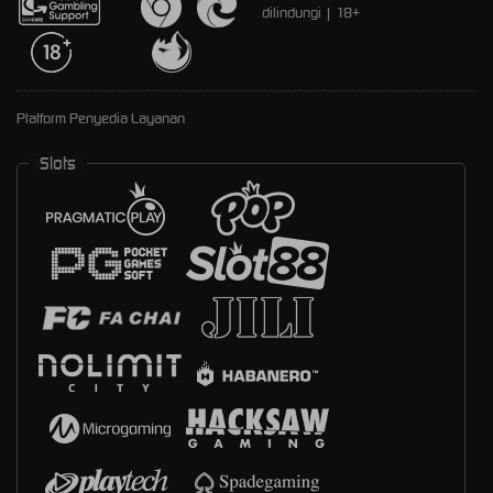
dilindungi | 18+
Platform Penyedia Layanan
Slots