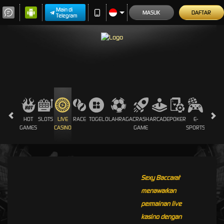
Main di
MASUK
DAFTAR
Telegram
HOT
SLOTS
LIVE
RACE
TOGEL
OLAHRAGA
CRASH
ARCADE
POKER
E-
SABUN
GAMES
CASINO
GAME
SPORTS
AYAM
Sexy Baccarat
menawarkan
permainan live
kasino dengan