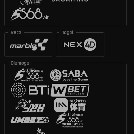
Race
Togel
Olahraga