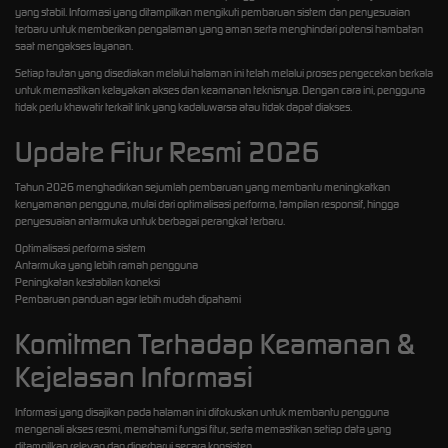
yang stabil. Informasi yang ditampilkan mengikuti pembaruan sistem dan penyesuaian
terbaru untuk memberikan pengalaman yang aman serta menghindari potensi hambatan
saat mengakses layanan.
Setiap tautan yang disediakan melalui halaman ini telah melalui proses pengecekan berkala
untuk memastikan kelayakan akses dan keamanan teknisnya. Dengan cara ini, pengguna
tidak perlu khawatir terkait link yang kadaluwarsa atau tidak dapat diakses.
Update Fitur Resmi 2026
Tahun 2026 menghadirkan sejumlah pembaruan yang membantu meningkatkan
kenyamanan pengguna, mulai dari optimalisasi performa, tampilan responsif, hingga
penyesuaian antarmuka untuk berbagai perangkat terbaru.
Optimalisasi performa sistem
Antarmuka yang lebih ramah pengguna
Peningkatan kestabilan koneksi
Pembaruan panduan agar lebih mudah dipahami
Komitmen Terhadap Keamanan &
Kejelasan Informasi
Informasi yang disajikan pada halaman ini difokuskan untuk membantu pengguna
mengenali akses resmi, memahami fungsi fitur, serta memastikan setiap data yang
ditampilkan relevan dan diperbarui secara konsisten.