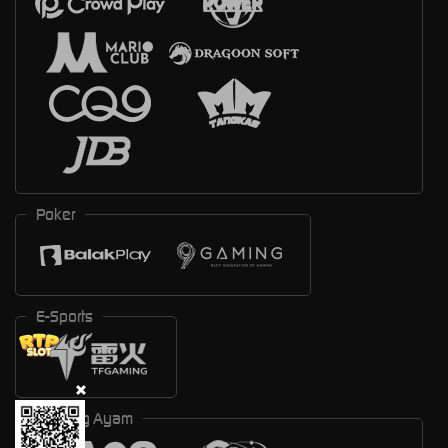
Poker
E-Sports
Sabung Ayam