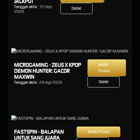
JACKPOT
Tanggal akhir:
15-Sep-
Detail
2026
MICROGAMING - ZEUS X KPOP
Ambil
DEMON HUNTER: GACOR
Promo
MAXWIN
Detail
Tanggal akhir:
29-Agt-2026
FASTSPIN - BALAPAN
Ambil Promo
UNTUK SANG JUARA