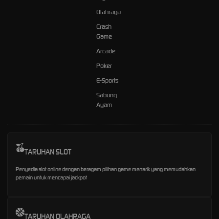
Olahraga
Crash
Game
Arcade
Poker
E-Sports
Sabung
Ayam
TARUHAN SLOT
Penyedia slot online dengan beragam pilihan game menarik yang memudahkan
pemain untuk mencapai jackpot
TARUHAN OLAHRAGA