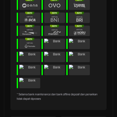
* Selama bank maintenance dan bank offline deposit dan penarikan
tidak dapat diproses