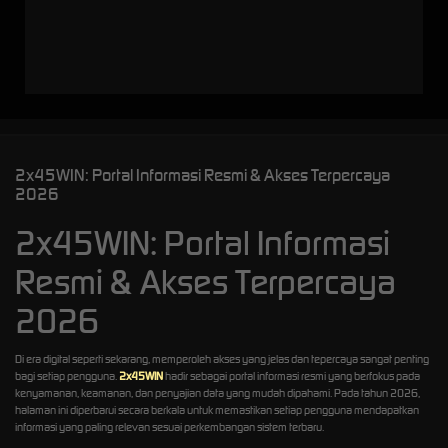
2x45WIN: Portal Informasi Resmi & Akses Terpercaya
2026
2x45WIN: Portal Informasi
Resmi & Akses Terpercaya
2026
Di era digital seperti sekarang, memperoleh akses yang jelas dan tepercaya sangat penting
bagi setiap pengguna.
2x45WIN
hadir sebagai portal informasi resmi yang berfokus pada
kenyamanan, keamanan, dan penyajian data yang mudah dipahami. Pada tahun 2026,
halaman ini diperbarui secara berkala untuk memastikan setiap pengguna mendapatkan
informasi yang paling relevan sesuai perkembangan sistem terbaru.