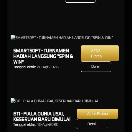
SMARTSOFT - TURNAMEN
Ambil
HADIAH LANGSUNG "SPIN &
Promo
WIN"
Detail
Tanggal akhir:
28-Agt-2026
BTI - PIALA DUNIA USAI,
Ambil Promo
KESERUAN BARU DIMULAI
Detail
Tanggal akhir:
16-Agt-2026