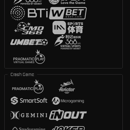
Crash Game