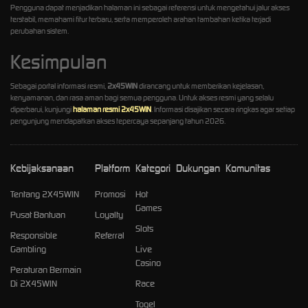
Pengguna dapat menjadikan halaman ini sebagai referensi untuk mengetahui jalur akses
terstabil, memahami fitur terbaru, serta memperoleh arahan tambahan ketika terjadi
perubahan sistem.
Kesimpulan
Sebagai portal informasi resmi,
2x45WIN
dirancang untuk memberikan kejelasan,
kenyamanan, dan rasa aman bagi semua pengguna. Untuk akses resmi yang selalu
diperbarui, kunjungi
halaman resmi 2x45WIN
. Informasi disajikan secara ringkas agar setiap
pengunjung mendapatkan akses tepercaya sepanjang tahun 2026.
Kebijaksanaan
Platform
Kategori
Dukungan
Komunitas
Tentang 2X45WIN
Promosi
Hot
Games
Pusat Bantuan
Loyalty
Slots
Responsible
Referral
Gambling
Live
Casino
Peraturan Bermain
Di 2X45WIN
Race
Togel