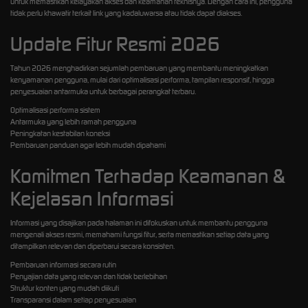
untuk memastikan kelayakan akses dan keamanan teknisnya. Dengan cara ini, pengguna
tidak perlu khawatir terkait link yang kadaluwarsa atau tidak dapat diakses.
Update Fitur Resmi 2026
Tahun 2026 menghadirkan sejumlah pembaruan yang membantu meningkatkan
kenyamanan pengguna, mulai dari optimalisasi performa, tampilan responsif, hingga
penyesuaian antarmuka untuk berbagai perangkat terbaru.
Optimalisasi performa sistem
Antarmuka yang lebih ramah pengguna
Peningkatan kestabilan koneksi
Pembaruan panduan agar lebih mudah dipahami
Komitmen Terhadap Keamanan &
Kejelasan Informasi
Informasi yang disajikan pada halaman ini difokuskan untuk membantu pengguna
mengenali akses resmi, memahami fungsi fitur, serta memastikan setiap data yang
ditampilkan relevan dan diperbarui secara konsisten.
Pembaruan informasi secara rutin
Penyajian data yang relevan dan tidak berlebihan
Struktur konten yang mudah diikuti
Transparansi dalam setiap penyesuaian