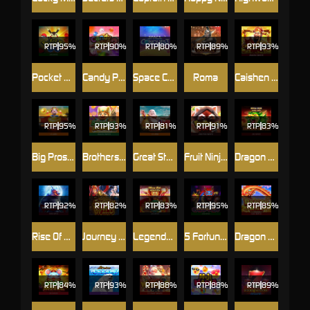
RTP
95%
RTP
RTP
80%
RTP
89%
RTP
93%
Pocket Mon Go
Candy Pop 2
Space Conquest
Roma
Caishen Deluxe Maxways
RTP
95%
RTP
93%
RTP
81%
RTP
RTP
83%
Big Prosperity SA
Brothers Kingdom 2
Great Stars SA
Fruit Ninja Fury
Dragon Empire
RTP
92%
RTP
RTP
83%
RTP
95%
RTP
Rise Of Werewolves
Journey to the Wild
Legendary Beasts Saga
5 Fortune Dragons
Dragon Wish
RTP
84%
RTP
93%
RTP
88%
RTP
RTP
89%