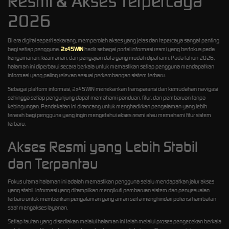
Resmi & Akses Terpercaya
2026
Di era digital seperti sekarang, memperoleh akses yang jelas dan tepercaya sangat penting
bagi setiap pengguna.
2x45WIN
hadir sebagai portal informasi resmi yang berfokus pada
kenyamanan, keamanan, dan penyajian data yang mudah dipahami. Pada tahun 2026,
halaman ini diperbarui secara berkala untuk memastikan setiap pengguna mendapatkan
informasi yang paling relevan sesuai perkembangan sistem terbaru.
Sebagai platform informasi, 2x45WIN menekankan transparansi dan kemudahan navigasi
sehingga setiap pengunjung dapat memahami panduan, fitur, dan pembaruan tanpa
kebingungan. Pendekatan ini dirancang untuk menghadirkan pengalaman yang lebih
terarah bagi pengguna yang ingin mengetahui akses resmi atau memahami fitur sistem
terbaru.
Akses Resmi yang Lebih Stabil
dan Terpantau
Fokus utama halaman ini adalah memastikan pengguna selalu mendapatkan jalur akses
yang stabil. Informasi yang ditampilkan mengikuti pembaruan sistem dan penyesuaian
terbaru untuk memberikan pengalaman yang aman serta menghindari potensi hambatan
saat mengakses layanan.
Setiap tautan yang disediakan melalui halaman ini telah melalui proses pengecekan berkala