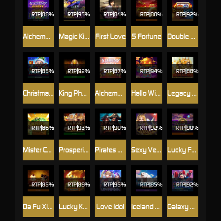
RTP
88%
RTP
RTP
84%
RTP
80%
RTP
92%
Alchemy Quest Level Up
Magic Kitty
First Love
5 Fortune
Double Flame
RTP
85%
RTP
92%
RTP
87%
RTP
94%
RTP
88%
Christmas Miracles
King Pharaoh
Alchemy Quest Jackpot
Hallo Win Party
Legacy of Ramakien
RTP
86%
RTP
93%
RTP
90%
RTP
92%
RTP
90%
Mister Cashmore
Prosperity Gods
Pirates Gold Rush
Sexy Vegas
Lucky Feng Shui
RTP
85%
RTP
89%
RTP
95%
RTP
85%
RTP
92%
Da Fu Xiao Fu
Lucky Koi Exclusive
Love Idol
Iceland SA
Galaxy Guardian