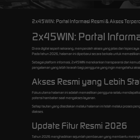
2x45WIN: Portal Informasi Resmi & Akses Terpe
2x45WIN: Portal Inform
Di era digital seperti sekarang, memperoleh akses yang jelas dan tepercay
Pada tahun 2026, halaman ini diperbarui secara berkala untuk memastikan
Sebagai platform informasi, 2x45WIN menekankan transparansi dan kemud
pengalaman yang lebih terarah bagi pengguna yang ingin mengetahui akses
Akses Resmi yang Lebih Sta
Fokus utama halaman ini adalah memastikan pengguna selalu mendapatkan 
potensi hambatan saat mengakses layanan.
Setiap tautan yang disediakan melalui halaman ini telah melalui proses pe
diakses.
Update Fitur Resmi 2026
Tahun 2026 menghadirkan sejumlah pembaruan yang membantu meningkatkan