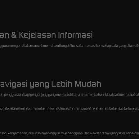
n & Kejelasan Informasi
guna mengenali akses resmi, memahami fungsi fitur, serta memastikan setiap data yang ditampilka
avigasi yang Lebih Mudah
nduan penggunaan bagi pengunjung yang membutuhkan arahan tambahan. Mulai dari membuka hala
jalur akses terstabil, memahami fitur terbaru, serta memperoleh arahan tambahan ketika terjadi 
asan, kenyamanan, dan rasa aman bagi semua pengguna. Untuk akses resmi yang selalu diperbaru