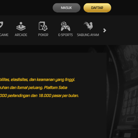
MASUK
DAFTAR
 GAME
ARCADE
POKER
E-SPORTS
SABUNG AYAM
PROMOSI
litas, elastisitas, dan keamanan yang tinggi.
ruhan dan format peluang. Platform Saba
5000 pertandingan dan 18.000 pasar per bulan.