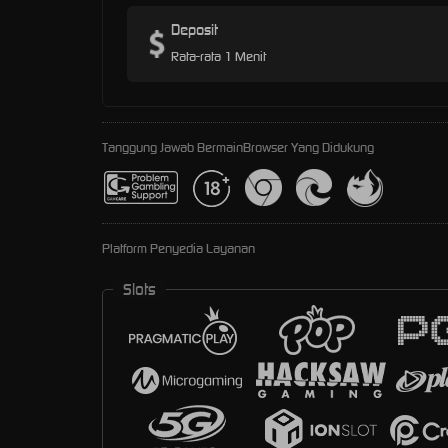
Deposit
Rata-rata 1 Menit
Tanggung Jawab Bermain
Browser Yang Didukung
Platform Penyedia Layanan
Slots