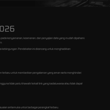
2026
okus pada kenyamanan, keamanan, dan penyajian data yang mudah dipahami.
u.
a kebingungan. Pendekatan ini dirancang untuk menghadirkan
aian terbaru untuk memberikan pengalaman yang aman serta menghindari
guna tidak perlu khawatir terkait link yang kadaluwarsa atau tidak dapat
aian antarmuka untuk berbagai perangkat terbaru.