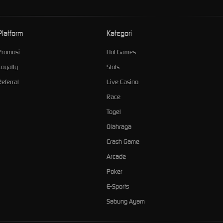
Platform
Kategori
Promosi
Hot Games
Loyalty
Slots
Referral
Live Casino
Race
Togel
Olahraga
Crash Game
Arcade
Poker
E-Sports
Sabung Ayam