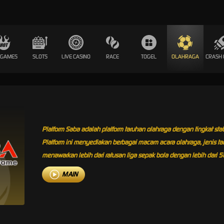
 GAMES
SLOTS
LIVE CASINO
RACE
TOGEL
OLAHRAGA
CRASH
Platform Saba adalah platform taruhan olahraga dengan tingkat stabi
Platform ini menyediakan berbagai macam acara olahraga, jenis ta
menawarkan lebih dari ratusan liga sepak bola dengan lebih dari 
MAIN