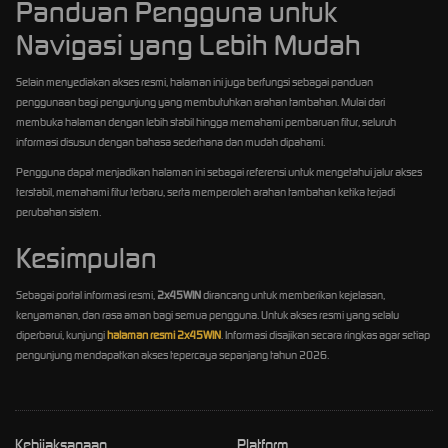
Panduan Pengguna untuk
Navigasi yang Lebih Mudah
Selain menyediakan akses resmi, halaman ini juga berfungsi sebagai panduan
penggunaan bagi pengunjung yang membutuhkan arahan tambahan. Mulai dari
membuka halaman dengan lebih stabil hingga memahami pembaruan fitur, seluruh
informasi disusun dengan bahasa sederhana dan mudah dipahami.
Pengguna dapat menjadikan halaman ini sebagai referensi untuk mengetahui jalur akses
terstabil, memahami fitur terbaru, serta memperoleh arahan tambahan ketika terjadi
perubahan sistem.
Kesimpulan
Sebagai portal informasi resmi,
2x45WIN
dirancang untuk memberikan kejelasan,
kenyamanan, dan rasa aman bagi semua pengguna. Untuk akses resmi yang selalu
diperbarui, kunjungi
halaman resmi 2x45WIN
. Informasi disajikan secara ringkas agar setiap
pengunjung mendapatkan akses tepercaya sepanjang tahun 2026.
Kebijaksanaan
Platform