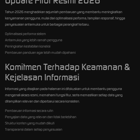
Update Fitur Resmi 2026
Tahun 2026 menghadirkan sejumlah pembaruan yang membantu meningkatkan
kenyamanan pengguna, mulai dari optimalisasi performa, tampilan responsif, hingga
penyesuaian antarmuka untuk berbagai perangkat terbaru.
Optimalisasi performa sistem
Antarmuka yang lebih ramah pengguna
Peningkatan kestabilan koneksi
Pembaruan panduan agar lebih mudah dipahami
Komitmen Terhadap Keamanan &
Kejelasan Informasi
Informasi yang disajikan pada halaman ini difokuskan untuk membantu pengguna
mengenali akses resmi, memahami fungsi fitur, serta memastikan setiap data yang
ditampilkan relevan dan diperbarui secara konsisten.
Pembaruan informasi secara rutin
Penyajian data yang relevan dan tidak berlebihan
Struktur konten yang mudah diikuti
Transparansi dalam setiap penyesuaian