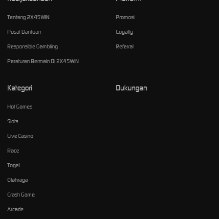
Tentang 2X45WIN
Promosi
Pusat Bantuan
Loyalty
Responsible Gambling
Referral
Peraturan Bermain Di 2X45WIN
Kategori
Dukungan
Hot Games
Slots
Live Casino
Race
Togel
Olahraga
Crash Game
Arcade