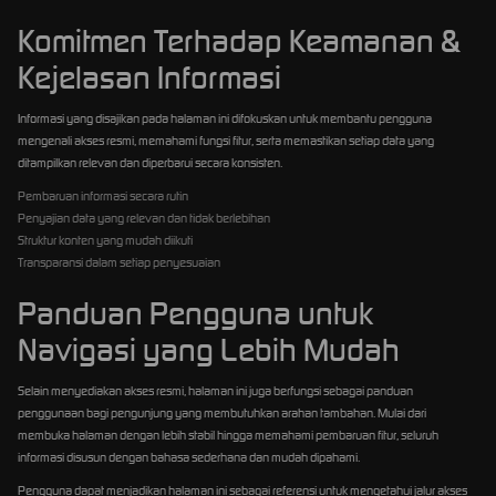
Komitmen Terhadap Keamanan &
Kejelasan Informasi
Informasi yang disajikan pada halaman ini difokuskan untuk membantu pengguna
mengenali akses resmi, memahami fungsi fitur, serta memastikan setiap data yang
ditampilkan relevan dan diperbarui secara konsisten.
Pembaruan informasi secara rutin
Penyajian data yang relevan dan tidak berlebihan
Struktur konten yang mudah diikuti
Transparansi dalam setiap penyesuaian
Panduan Pengguna untuk
Navigasi yang Lebih Mudah
Selain menyediakan akses resmi, halaman ini juga berfungsi sebagai panduan
penggunaan bagi pengunjung yang membutuhkan arahan tambahan. Mulai dari
membuka halaman dengan lebih stabil hingga memahami pembaruan fitur, seluruh
informasi disusun dengan bahasa sederhana dan mudah dipahami.
Pengguna dapat menjadikan halaman ini sebagai referensi untuk mengetahui jalur akses