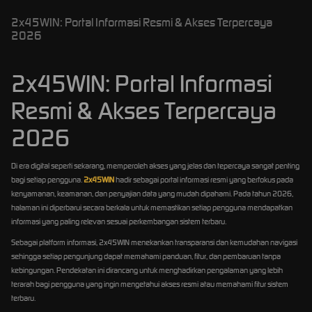
2x45WIN: Portal Informasi Resmi & Akses Terpercaya
2026
2x45WIN: Portal Informasi
Resmi & Akses Terpercaya
2026
Di era digital seperti sekarang, memperoleh akses yang jelas dan tepercaya sangat penting
bagi setiap pengguna.
2x45WIN
hadir sebagai portal informasi resmi yang berfokus pada
kenyamanan, keamanan, dan penyajian data yang mudah dipahami. Pada tahun 2026,
halaman ini diperbarui secara berkala untuk memastikan setiap pengguna mendapatkan
informasi yang paling relevan sesuai perkembangan sistem terbaru.
Sebagai platform informasi, 2x45WIN menekankan transparansi dan kemudahan navigasi
sehingga setiap pengunjung dapat memahami panduan, fitur, dan pembaruan tanpa
kebingungan. Pendekatan ini dirancang untuk menghadirkan pengalaman yang lebih
terarah bagi pengguna yang ingin mengetahui akses resmi atau memahami fitur sistem
terbaru.