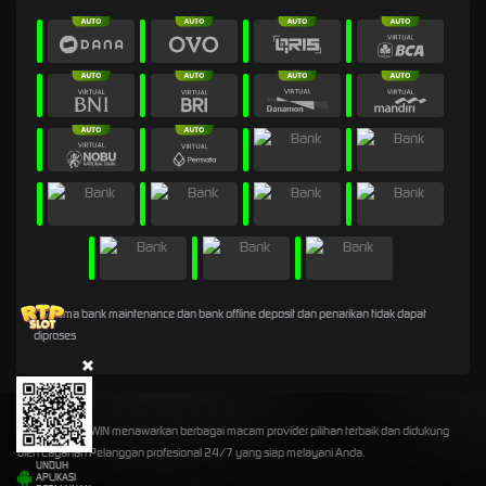
* Selama bank maintenance dan bank offline deposit dan penarikan tidak dapat
diproses
©2026 2X45WIN menawarkan berbagai macam provider pilihan terbaik dan didukung
oleh Layanan Pelanggan profesional 24/7 yang siap melayani Anda.
UNDUH
APLIKASI