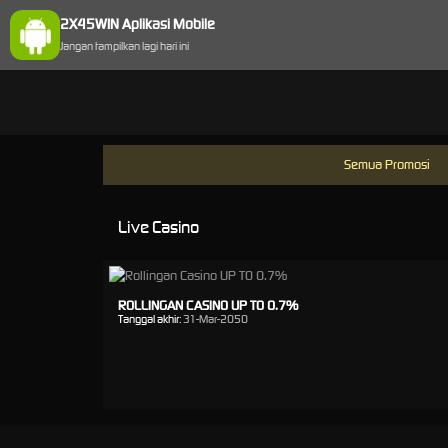
2X45WIN Aplikasi Mobile
Jangan tampilkan lagi hari ini
Semua Promosi
Live Casino
ROLLINGAN CASINO UP TO 0.7%
Tanggal akhir:
31-Mar-2050