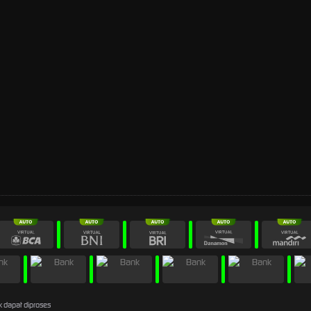
k dapat diproses