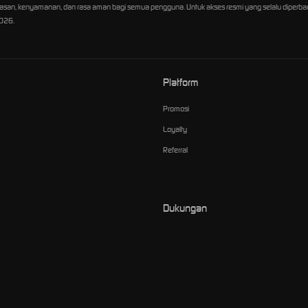
asan, kenyamanan, dan rasa aman bagi semua pengguna. Untuk akses resmi yang selalu diperbar
2026.
Platform
Promosi
Loyalty
Referral
Dukungan