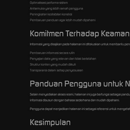
Optimalisasi performa sistem
Antarmuka yang lebih ramah pengguna
Peningkatan kestabilan koneksi
Pembaruan panduan agar lebih mudah dipahami
Komitmen Terhadap Keamana
Informasi yang disajikan pada halaman ini difokuskan untuk membantu peng
Pembaruan informasi secara rutin
Penyajian data yang relevan dan tidak berlebihan
Struktur konten yang mudah diikuti
Transparansi dalam setiap penyesuaian
Panduan Pengguna untuk N
Selain menyediakan akses resmi, halaman ini juga berfungsi sebagai pa
informasi disusun dengan bahasa sederhana dan mudah dipahami.
Pengguna dapat menjadikan halaman ini sebagai referensi untuk mengetahui 
Kesimpulan