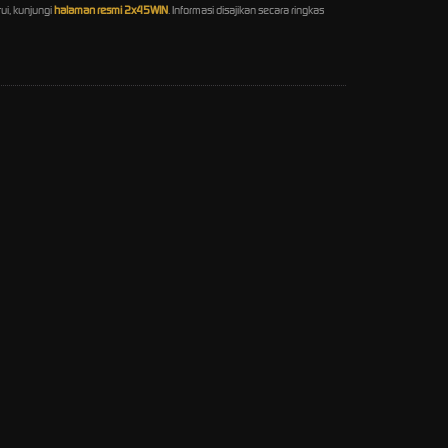
ui, kunjungi
halaman resmi 2x45WIN
. Informasi disajikan secara ringkas