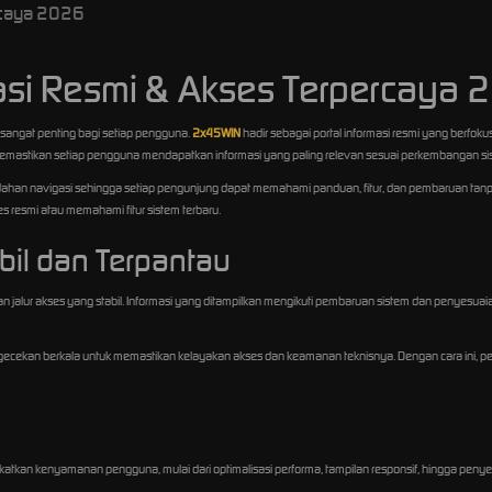
ercaya 2026
asi Resmi & Akses Terpercaya 
a sangat penting bagi setiap pengguna.
2x45WIN
hadir sebagai portal informasi resmi yang berf
memastikan setiap pengguna mendapatkan informasi yang paling relevan sesuai perkembangan sis
ahan navigasi sehingga setiap pengunjung dapat memahami panduan, fitur, dan pembaruan tanp
 resmi atau memahami fitur sistem terbaru.
bil dan Terpantau
 jalur akses yang stabil. Informasi yang ditampilkan mengikuti pembaruan sistem dan penyesu
ngecekan berkala untuk memastikan kelayakan akses dan keamanan teknisnya. Dengan cara ini, peng
 kenyamanan pengguna, mulai dari optimalisasi performa, tampilan responsif, hingga penyes