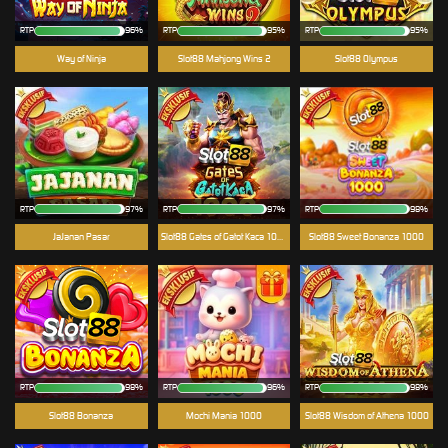
RTP
96%
RTP
95%
RTP
95%
Way of Ninja
Slot88 Mahjong Wins 2
Slot88 Olympus
RTP
RTP
RTP
JaJanan Pasar
Slot88 Gates of Gatot Kaca 1000
Slot88 Sweet Bonanza 1000
RTP
RTP
RTP
Slot88 Bonanza
Mochi Mania 1000
Slot88 Wisdom of Athena 1000