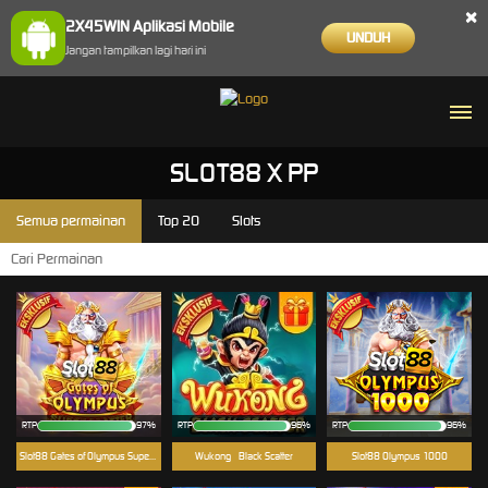
×
2X45WIN Aplikasi Mobile
UNDUH
Jangan tampilkan lagi hari ini
SLOT88 X PP
Semua permainan
Top 20
Slots
RTP
97%
RTP
96%
RTP
Slot88 Gates of Olympus Super Scatter
Wukong - Black Scatter
Slot88 Olympus 1000