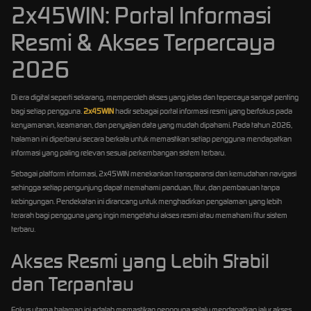
2x45WIN: Portal Informasi
Resmi & Akses Terpercaya
2026
Di era digital seperti sekarang, memperoleh akses yang jelas dan tepercaya sangat penting
bagi setiap pengguna.
2x45WIN
hadir sebagai portal informasi resmi yang berfokus pada
kenyamanan, keamanan, dan penyajian data yang mudah dipahami. Pada tahun 2026,
halaman ini diperbarui secara berkala untuk memastikan setiap pengguna mendapatkan
informasi yang paling relevan sesuai perkembangan sistem terbaru.
Sebagai platform informasi, 2x45WIN menekankan transparansi dan kemudahan navigasi
sehingga setiap pengunjung dapat memahami panduan, fitur, dan pembaruan tanpa
kebingungan. Pendekatan ini dirancang untuk menghadirkan pengalaman yang lebih
terarah bagi pengguna yang ingin mengetahui akses resmi atau memahami fitur sistem
terbaru.
Akses Resmi yang Lebih Stabil
dan Terpantau
Fokus utama halaman ini adalah memastikan pengguna selalu mendapatkan jalur akses