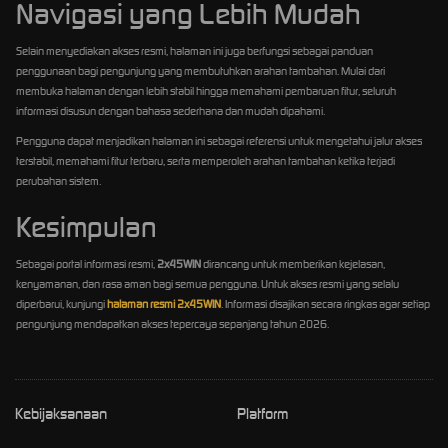
Navigasi yang Lebih Mudah
Selain menyediakan akses resmi, halaman ini juga berfungsi sebagai panduan
penggunaan bagi pengunjung yang membutuhkan arahan tambahan. Mulai dari
membuka halaman dengan lebih stabil hingga memahami pembaruan fitur, seluruh
informasi disusun dengan bahasa sederhana dan mudah dipahami.
Pengguna dapat menjadikan halaman ini sebagai referensi untuk mengetahui jalur akses
terstabil, memahami fitur terbaru, serta memperoleh arahan tambahan ketika terjadi
perubahan sistem.
Kesimpulan
Sebagai portal informasi resmi,
2x45WIN
dirancang untuk memberikan kejelasan,
kenyamanan, dan rasa aman bagi semua pengguna. Untuk akses resmi yang selalu
diperbarui, kunjungi
halaman resmi 2x45WIN
. Informasi disajikan secara ringkas agar setiap
pengunjung mendapatkan akses tepercaya sepanjang tahun 2026.
Kebijaksanaan
Platform