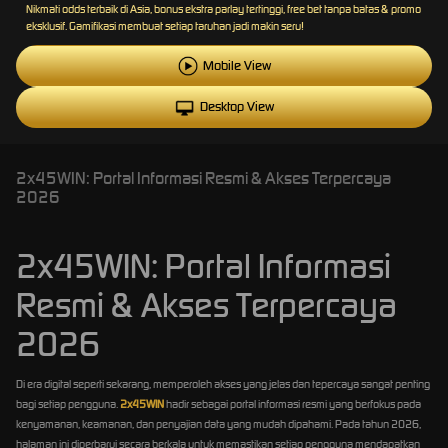
Nikmati odds terbaik di Asia, bonus ekstra parlay tertinggi, free bet tanpa batas & promo
eksklusif. Gamifikasi membuat setiap taruhan jadi makin seru!
Mobile View
Desktop View
2x45WIN: Portal Informasi Resmi & Akses Terpercaya
2026
2x45WIN: Portal Informasi
Resmi & Akses Terpercaya
2026
Di era digital seperti sekarang, memperoleh akses yang jelas dan tepercaya sangat penting
bagi setiap pengguna.
2x45WIN
hadir sebagai portal informasi resmi yang berfokus pada
kenyamanan, keamanan, dan penyajian data yang mudah dipahami. Pada tahun 2026,
halaman ini diperbarui secara berkala untuk memastikan setiap pengguna mendapatkan