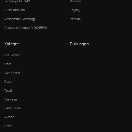
Tentang 2X45WIN
Promosi
Pusat Bantuan
Loyalty
Responsible Gambling
Referral
Peraturan Bermain Di 2X45WIN
Kategori
Dukungan
Hot Games
Slots
Live Casino
Race
Togel
Olahraga
Crash Game
Arcade
Poker