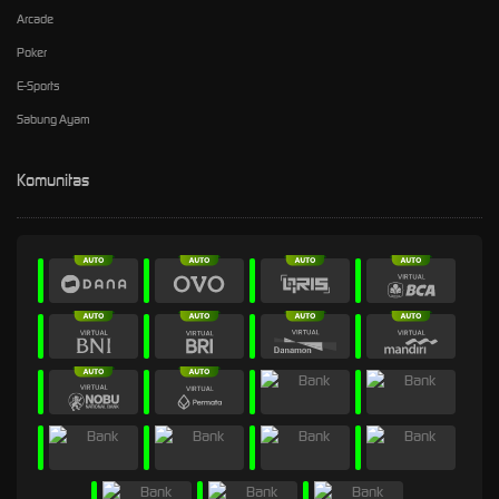
Arcade
Poker
E-Sports
Sabung Ayam
Komunitas