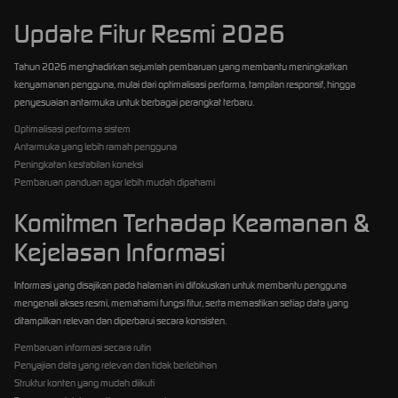
Update Fitur Resmi 2026
Tahun 2026 menghadirkan sejumlah pembaruan yang membantu meningkatkan
kenyamanan pengguna, mulai dari optimalisasi performa, tampilan responsif, hingga
penyesuaian antarmuka untuk berbagai perangkat terbaru.
Optimalisasi performa sistem
Antarmuka yang lebih ramah pengguna
Peningkatan kestabilan koneksi
Pembaruan panduan agar lebih mudah dipahami
Komitmen Terhadap Keamanan &
Kejelasan Informasi
Informasi yang disajikan pada halaman ini difokuskan untuk membantu pengguna
mengenali akses resmi, memahami fungsi fitur, serta memastikan setiap data yang
ditampilkan relevan dan diperbarui secara konsisten.
Pembaruan informasi secara rutin
Penyajian data yang relevan dan tidak berlebihan
Struktur konten yang mudah diikuti