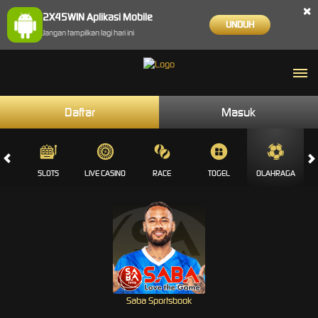
×
2X45WIN Aplikasi Mobile
UNDUH
Jangan tampilkan lagi hari ini
Daftar
Masuk
MES
SLOTS
LIVE CASINO
RACE
TOGEL
OLAHRAGA
C
Saba Sportsbook