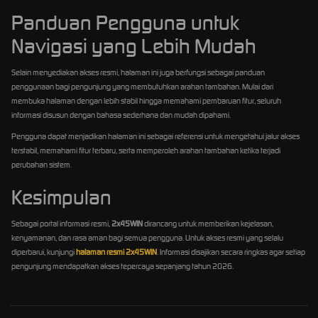
Panduan Pengguna untuk
Navigasi yang Lebih Mudah
Selain menyediakan akses resmi, halaman ini juga berfungsi sebagai panduan
penggunaan bagi pengunjung yang membutuhkan arahan tambahan. Mulai dari
membuka halaman dengan lebih stabil hingga memahami pembaruan fitur, seluruh
informasi disusun dengan bahasa sederhana dan mudah dipahami.
Pengguna dapat menjadikan halaman ini sebagai referensi untuk mengetahui jalur akses
terstabil, memahami fitur terbaru, serta memperoleh arahan tambahan ketika terjadi
perubahan sistem.
Kesimpulan
Sebagai portal informasi resmi,
2x45WIN
dirancang untuk memberikan kejelasan,
kenyamanan, dan rasa aman bagi semua pengguna. Untuk akses resmi yang selalu
diperbarui, kunjungi
halaman resmi 2x45WIN
. Informasi disajikan secara ringkas agar setiap
pengunjung mendapatkan akses tepercaya sepanjang tahun 2026.